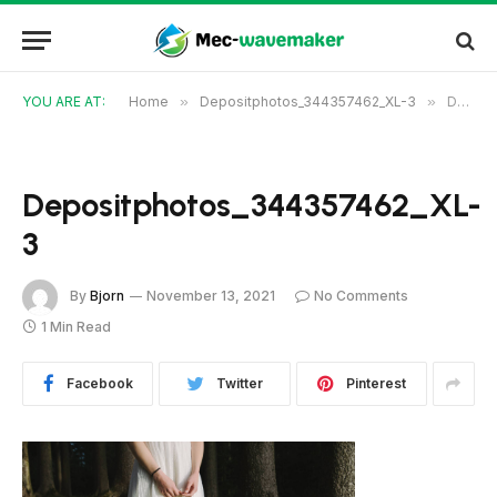
YOU ARE AT:
Home
»
Depositphotos_344357462_XL-3
»
Depositphotos_344357462_XL-3
Depositphotos_344357462_XL-
3
By
Bjorn
November 13, 2021
No Comments
1 Min Read
Facebook
Twitter
Pinterest