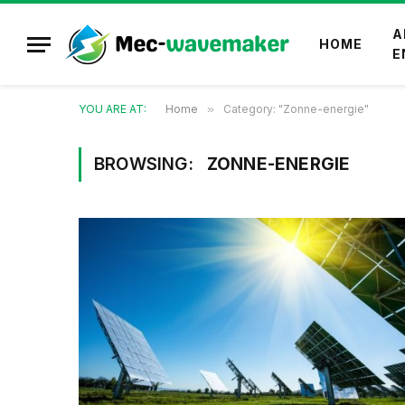
A
HOME
E
YOU ARE AT:
Home
»
Category: "Zonne-energie"
BROWSING:
ZONNE-ENERGIE