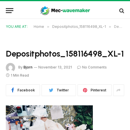
YOU ARE AT:
Home
»
Depositphotos_158116498_XL-1
»
Depositphotos_158116498_XL-1
Depositphotos_158116498_XL-1
By
Bjorn
November 13, 2021
No Comments
1 Min Read
Facebook
Twitter
Pinterest