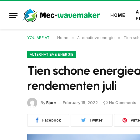
A
HOME
E
YOU ARE AT:
Home
»
Alternatieve energie
»
Tien sch
ALTERNATIEVE ENERGIE
Tien schone energie
rendementen juli
By
Bjorn
February 15, 2022
No Comments
Facebook
Twitter
Pinte